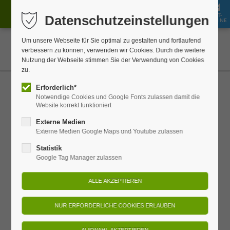
GUT-
Datenschutzeinstellungen
JOBS
BUCHEN
SHOP
SCHEINE
Um unsere Webseite für Sie optimal zu gestalten und fortlaufend
verbessern zu können, verwenden wir Cookies. Durch die weitere
Nutzung der Webseite stimmen Sie der Verwendung von Cookies
zu.
Weihnachten in Schmilka 2026
Erforderlich*
Notwendige Cookies und Google Fonts zulassen damit die
Website korrekt funktioniert
Festtage im Winterdorf der Sächsischen
Externe Medien
Schweiz
Externe Medien Google Maps und Youtube zulassen
Statistik
Verbringen Sie
Weihnachten in Schmilka
– fernab von Trubel,
Google Tag Manager zulassen
eingebettet in die winterliche Natur des Nationalparks
Sächsische Schweiz. Das autofreie Dorf
Schmilka
lädt zu
entschleunigten Feiertagen mit festlicher Atmosphäre,
liebevollen Ritualen und regionalem Bio-Genuss ein.
Unser
Weihnachts-Package 2026
vereint Erholung,
Naturerlebnis und kulinarische Höhepunkte zu einer