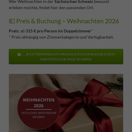
Wer Weihnachten in der
Sächsischen Schweiz
bewusst
erleben möchte, findet hier den passenden Ort.
💶 Preis & Buchung – Weihnachten 2026
Preis:
ab
315 € pro Person im Doppelzimmer
*
* Preis abhängig von Zimmerkategorie und Verfügbarkeit.
... JETZT WEIHNACHTS-PACKAGE IN SCHMILKA BUCHEN
UND FESTLICHE TAGE SICHERN.