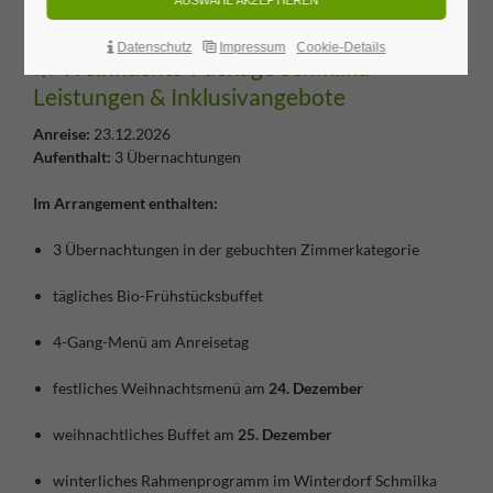
besonderen Auszeit zwischen den Jahren.
Datenschutz
Impressum
Cookie-Details
🎄 Weihnachts-Package Schmilka –
Leistungen & Inklusivangebote
Anreise:
23.12.2026
Aufenthalt:
3 Übernachtungen
Im Arrangement enthalten:
3 Übernachtungen in der gebuchten Zimmerkategorie
tägliches Bio-Frühstücksbuffet
4-Gang-Menü am Anreisetag
festliches Weihnachtsmenü am
24. Dezember
weihnachtliches Buffet am
25. Dezember
winterliches Rahmenprogramm im Winterdorf Schmilka