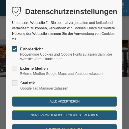
GUT-
Datenschutzeinstellungen
JOBS
BUCHEN
SHOP
SCHEINE
Um unsere Webseite für Sie optimal zu gestalten und fortlaufend
verbessern zu können, verwenden wir Cookies. Durch die weitere
Nutzung der Webseite stimmen Sie der Verwendung von Cookies
zu.
Erforderlich*
Notwendige Cookies und Google Fonts zulassen damit die
Website korrekt funktioniert
Externe Medien
Externe Medien Google Maps und Youtube zulassen
Statistik
Brauhausweihnacht
Google Tag Manager zulassen
Der Braumeister lädt ein ins Winterdorf
Schmilka!